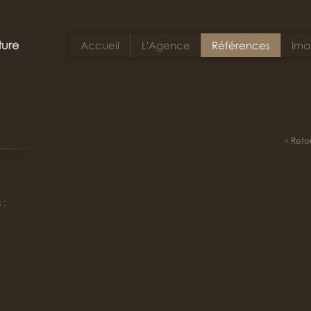
ture
Accueil
L'Agence
Références
Ima
˄ Retou
 :