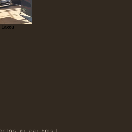
 Laxou
ontacter par Email