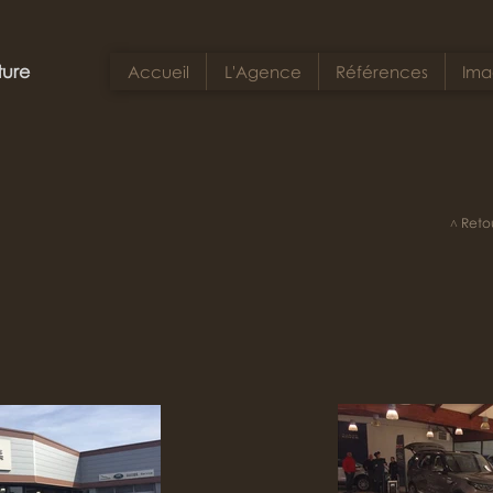
ture
Accueil
L'Agence
Références
Ima
˄ Retou