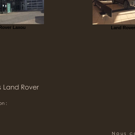
Rover Laxou
Land Rover
s Land Rover
on :
Nous c