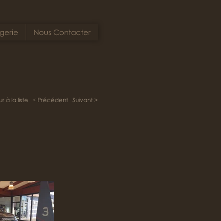
gerie
Nous Contacter
r à la liste
˂ Précédent
Suivant >